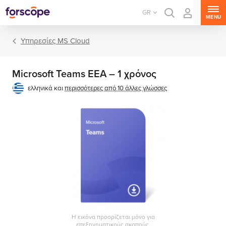
GR
MENU
Υπηρεσίες MS Cloud
Microsoft Teams EEA – 1 χρόνος
ελληνικά και
περισσότερες από 10 άλλες γλώσσες
Η εικόνα προορίζεται μόνο για
επεξηγηματικούς σκοπούς.