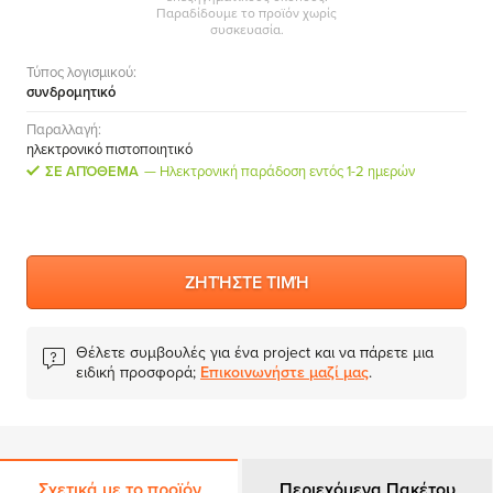
Παραδίδουμε το προϊόν χωρίς
συσκευασία.
Τύπος λογισμικού:
συνδρομητικό
Παραλλαγή:
ηλεκτρονικό πιστοποιητικό
ΣΕ ΑΠΌΘΕΜΑ
Ηλεκτρονική παράδοση εντός 1-2 ημερών
ΖΗΤΉΣΤΕ ΤΙΜΉ
Θέλετε συμβουλές για ένα project και να πάρετε μια
ειδική προσφορά;
Επικοινωνήστε μαζί μας
.
Σχετικά με το προϊόν
Περιεχόμενα Πακέτου