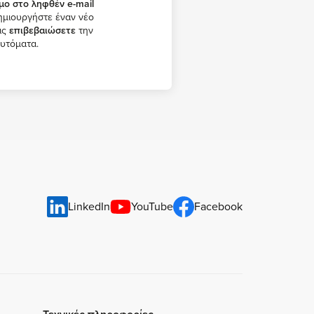
μο στο ληφθέν e-mail
δημιουργήστε έναν νέο
ις
επιβεβαιώσετε
την
αυτόματα.
LinkedIn
YouTube
Facebook