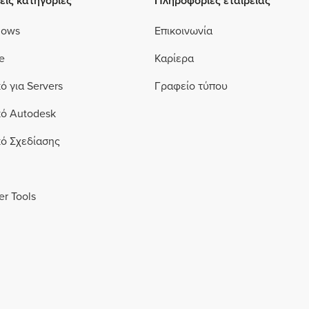
είς κατηγορίες
Πληροφορίες εταιρείας
dows
Επικοινωνία
e
Καρίερα
ό για Servers
Γραφείο τύπου
κό Autodesk
κό Σχεδίασης
r Tools