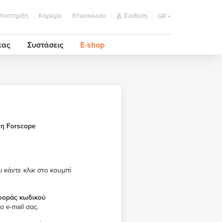
ποστηριξη
Καρίερα
Επικοινωνία
Συνδεση
GR
έας
Συστάσεις
E-shop
τη Forscope
ι κάντε κλικ στο κουμπί
φοράς κωδικού
ο e-mail σας.