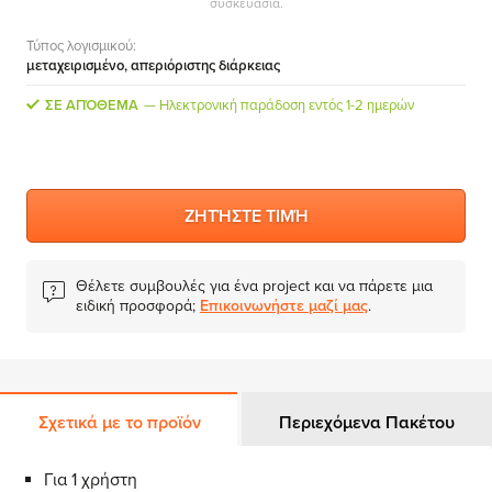
συσκευασία.
MS Skype for Business Server
Τύπος λογισμικού:
MS System Center
μεταχειρισμένο, απεριόριστης διάρκειας
Server CALs
ΣΕ ΑΠΌΘΕΜΑ
Ηλεκτρονική παράδοση εντός 1-2 ημερών
ΖΗΤΉΣΤΕ ΤΙΜΉ
Θέλετε συμβουλές για ένα project και να πάρετε μια
ειδική προσφορά;
Επικοινωνήστε μαζί μας
.
Σχετικά με το προϊόν
Περιεχόμενα Πακέτου
Για 1 χρήστη