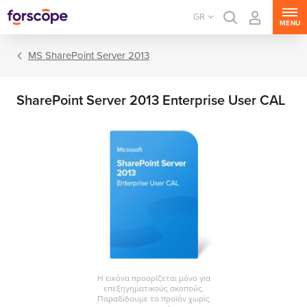
GR
MENU
MS SharePoint Server 2013
SharePoint Server 2013 Enterprise User CAL
MS Windows Server
MS SQL Server
MS Exchange Server
MS SharePoint Server
Η εικόνα προορίζεται μόνο για
επεξηγηματικούς σκοπούς.
MS Project Server
Παραδίδουμε το προϊόν χωρίς