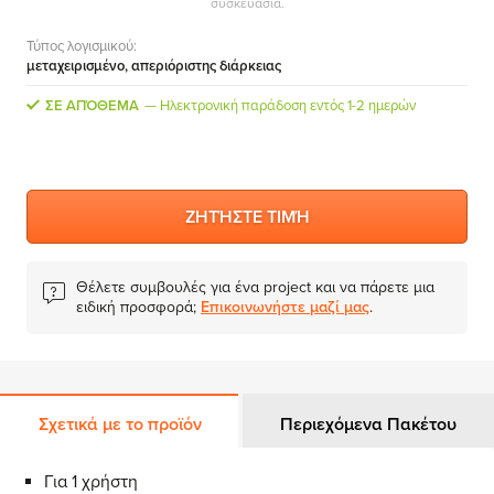
συσκευασία.
MS Skype for Business Server
Τύπος λογισμικού:
MS System Center
μεταχειρισμένο, απεριόριστης διάρκειας
Server CALs
ΣΕ ΑΠΌΘΕΜΑ
Ηλεκτρονική παράδοση εντός 1-2 ημερών
ΖΗΤΉΣΤΕ ΤΙΜΉ
Θέλετε συμβουλές για ένα project και να πάρετε μια
ειδική προσφορά;
Επικοινωνήστε μαζί μας
.
Σχετικά με το προϊόν
Περιεχόμενα Πακέτου
Για 1 χρήστη