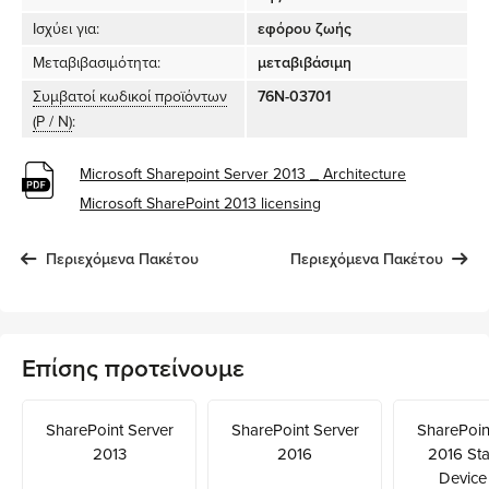
Ισχύει για:
εφόρου ζωής
Μεταβιβασιμότητα:
μεταβιβάσιμη
Συμβατοί κωδικοί προϊόντων
76N-03701
(P / N)
:
Microsoft Sharepoint Server 2013 _ Architecture
Microsoft SharePoint 2013 licensing
Περιεχόμενα Πακέτου
Περιεχόμενα Πακέτου
Επίσης προτείνουμε
SharePoint Server
SharePoint Server
SharePoin
2013
2016
2016 St
Device