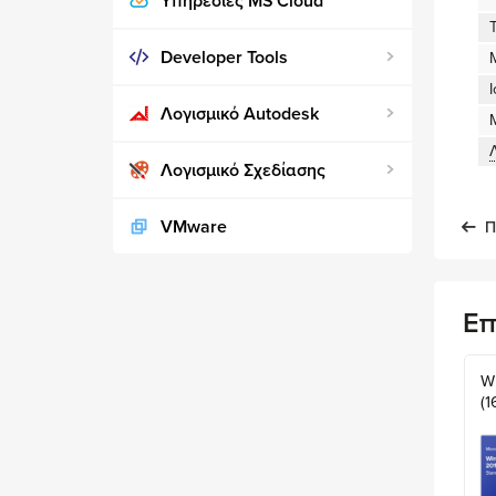
Υπηρεσίες MS Cloud
Developer Tools
Ι
Λογισμικό Autodesk
Λογισμικό Σχεδίασης
VMware
Π
Επ
W
(1