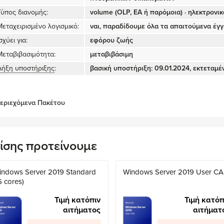
Τύπος διανομής:
volume (OLP, EA ή παρόμοια) · ηλεκτρονι
Μεταχειρισμένο λογισμικό:
ναι, παραδίδουμε όλα τα απαιτούμενα έγ
σχύει για:
εφόρου ζωής
Μεταβιβασιμότητα:
μεταβιβάσιμη
Λήξη υποστήριξης
:
βασική υποστήριξη: 09.01.2024, εκτεταμέ
εριεχόμενα Πακέτου
ίσης προτείνουμε
indows Server 2019 Standard
Windows Server 2019 User CA
6 cores)
Τιμή κατόπιν
Τιμή κατόπ
αιτήματος
αιτήματ