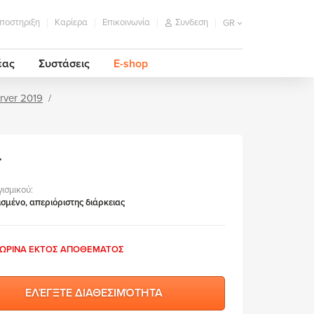
ποστηριξη
Καρίερα
Επικοινωνία
Συνδεση
GR
έας
Συστάσεις
E-shop
rver 2019
r
γισμικού:
ισμένο, απεριόριστης διάρκειας
ΩΡΙΝΑ ΕΚΤΟΣ ΑΠΟΘΕΜΑΤΟΣ
ΕΛΈΓΞΤΕ ΔΙΑΘΕΣΙΜΌΤΗΤΑ