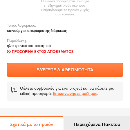
Η εικόνα προορίζεται μόνο για
MS Skype for Business Server
επεξηγηματικούς σκοπούς.
Παραδίδουμε το προϊόν χωρίς
MS System Center
συσκευασία.
Server CALs
Τύπος λογισμικού:
καινούργιο, απεριόριστης διάρκειας
Παραλλαγή:
ηλεκτρονικό πιστοποιητικό
ΠΡΟΣΩΡΙΝΑ ΕΚΤΟΣ ΑΠΟΘΕΜΑΤΟΣ
ΕΛΈΓΞΤΕ ΔΙΑΘΕΣΙΜΌΤΗΤΑ
Θέλετε συμβουλές για ένα project και να πάρετε μια
ειδική προσφορά;
Επικοινωνήστε μαζί μας
.
Σχετικά με το προϊόν
Περιεχόμενα Πακέτου