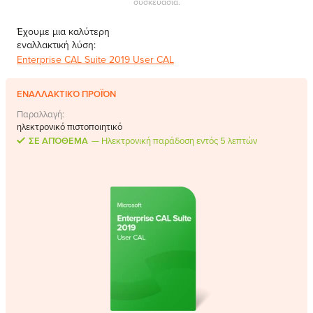
συσκευασία.
MS Skype for Business Server
Έχουμε μια καλύτερη
MS System Center
εναλλακτική λύση:
Server CALs
Enterprise CAL Suite 2019 User CAL
ΕΝΑΛΛΑΚΤΙΚΌ ΠΡΟΪΌΝ
Παραλλαγή:
ηλεκτρονικό πιστοποιητικό
ΣΕ ΑΠΌΘΕΜΑ
Ηλεκτρονική παράδοση εντός 5 λεπτών